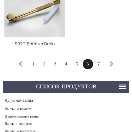
902G Bathtub Drain
1
2
3
4
5
6
7
СПИСОК ПРОДУКТОВ
Чугунная ванна
Ванны на ножках
Прямоугольные ванны
Ванны в корпусах
Ванны на пьедестале